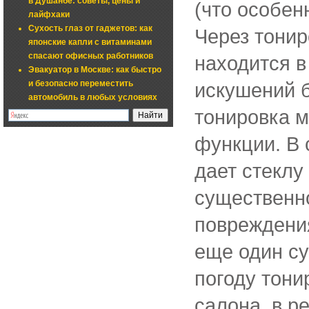
в Душанбе: советы, цены и
(что особен
лайфхаки
Сухость глаз от гаджетов: как
Через тонир
японские капли с витаминами
спасают офисных работников
находится в
Эвакуатор в Москве: как быстро
и безопасно переместить
искушений б
автомобиль в любых условиях
тонировка м
функции. В 
дает стеклу
существенно
повреждения
еще один с
погоду тони
салона, в р