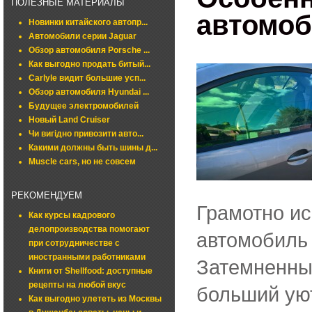
ПОЛЕЗНЫЕ МАТЕРИАЛЫ
автомоб
Новинки китайского автопр...
Автомобили серии Jaguar
Обзор автомобиля Porsche ...
Как выгодно продать битый...
Carlyle видит большие усп...
Обзор автомобиля Hyundai ...
Будущее электромобилей
Новый Land Cruiser
Чи вигідно привозити авто...
Какими должны быть шины д...
Muscle cars, но не совсем
РЕКОМЕНДУЕМ
Грамотно ис
Как курсы кадрового
делопроизводства помогают
автомобиль
при сотрудничестве с
иностранными работниками
Затемненны
Книги от Shellfood: доступные
рецепты на любой вкус
больший уют
Как выгодно улететь из Москвы