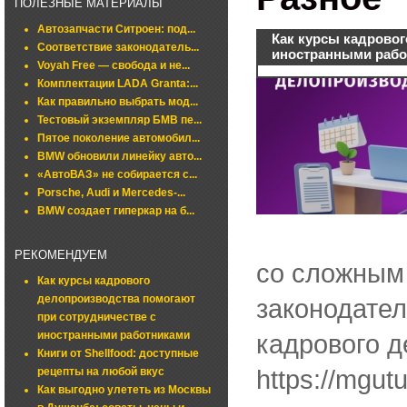
ПОЛЕЗНЫЕ МАТЕРИАЛЫ
Автозапчасти Ситроен: под...
Как курсы кадровог
Соответствие законодатель...
иностранными рабо
Voyah Free — свобода и не...
Комплектации LADA Granta:...
Как правильно выбрать мод...
Тестовый экземпляр БМВ пе...
Пятое поколение автомобил...
BMW обновили линейку авто...
«АвтоВАЗ» не собирается с...
Porsche, Audi и Mercedes-...
BMW создает гиперкар на б...
РЕКОМЕНДУЕМ
со сложным
Как курсы кадрового
делопроизводства помогают
законодател
при сотрудничестве с
иностранными работниками
кадрового д
Книги от Shellfood: доступные
https://mgu
рецепты на любой вкус
Как выгодно улететь из Москвы