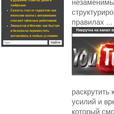
незаменимы
в Душанбе: советы, цены и
лайфхаки
структуриро
Сухость глаз от гаджетов: как
японские капли с витаминами
правилах ...
спасают офисных работников
Эвакуатор в Москве: как быстро
Накрутка на канал 
и безопасно переместить
автомобиль в любых условиях
раскрутить 
усилий и вр
который смо