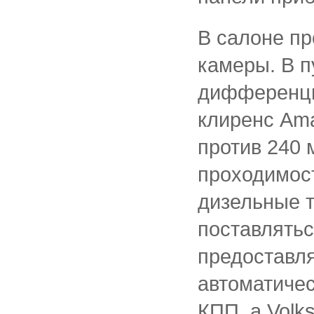
В салоне пр
камеры. В п
дифференци
клиренс Ama
против 240 
проходимос
дизельные т
поставлятьс
предоставл
автоматическ
КПП, а Volk