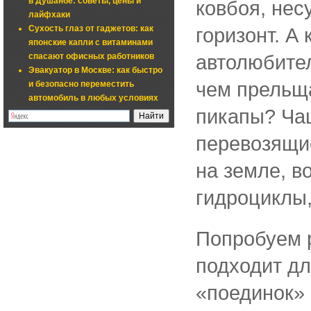
в Душанбе: советы, цены и
ковбоя, нес
лайфхаки
Сухость глаз от гаджетов: как
горизонт. А
японские капли с витаминами
автолюбител
спасают офисных работников
Эвакуатор в Москве: как быстро
чем прельщ
и безопасно переместить
автомобиль в любых условиях
пикапы? Ча
перевозящи
на земле, в
гидроциклы
Попробуем р
подходит дл
«поединок»