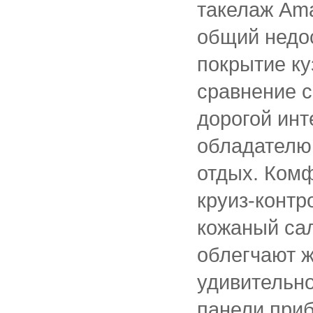
такелаж Am
общий недо
покрытие ку
сравнение с
дорогой инт
обладателю
отдых. Ком
круиз-контр
кожаный сал
облегчают ж
удивительн
панели приб