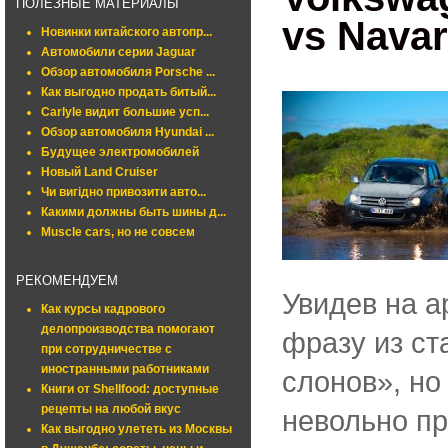
ПОЛЕЗНЫЕ МАТЕРИАЛЫ
vs Nava
Новинки китайского автопр...
Автомобили серии Jaguar
Обзор автомобиля Porsche ...
Как выгодно продать битый...
Carlyle видит большие усп...
Обзор автомобиля Hyundai ...
Будущее электромобилей
Новый Land Cruiser
Чи вигідно привозити авто...
Какими должны быть шины д...
Muscle cars, но не совсем
РЕКОМЕНДУЕМ
Увидев на а
Как курсы кадрового
делопроизводства помогают
фразу из ст
при сотрудничестве с
иностранными работниками
слонов», но
Книги от Shellfood: доступные
рецепты на любой вкус
невольно пр
Как выгодно улететь из Москвы