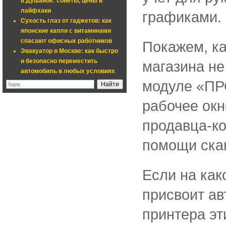
в Душанбе: советы, цены и
лайфхаки
графиками.
Сухость глаз от гаджетов: как
японские капли с витаминами
спасают офисных работников
Покажем, ка
Эвакуатор в Москве: как быстро
и безопасно переместить
магазина не
автомобиль в любых условиях
модуле «ПР
рабочее окн
продавца-ко
помощи ска
Если на как
присвоит ав
принтера эт