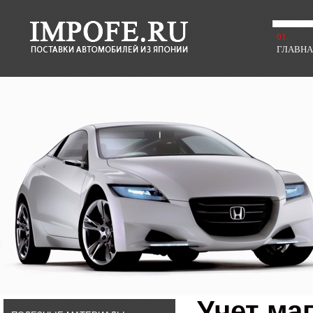
01.
ГЛАВН
Учет ма