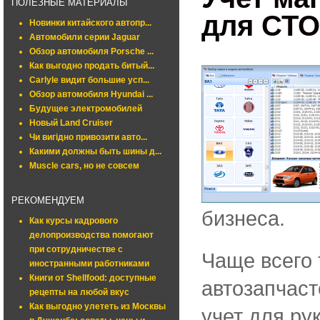
ПОЛЕЗНЫЕ МАТЕРИАЛЫ
для СТО
Новинки китайского автопр...
Автомобили серии Jaguar
Обзор автомобиля Porsche ...
Как выгодно продать битый...
Carlyle видит большие усп...
Обзор автомобиля Hyundai ...
Будущее электромобилей
Новый Land Cruiser
Чи вигідно привозити авто...
Какими должны быть шины д...
Muscle cars, но не совсем
РЕКОМЕНДУЕМ
бизнеса.
Как курсы кадрового
делопроизводства помогают
при сотрудничестве с
Чаще всего 
иностранными работниками
Книги от Shellfood: доступные
автозапчаст
рецепты на любой вкус
Как выгодно улететь из Москвы
учет для ру