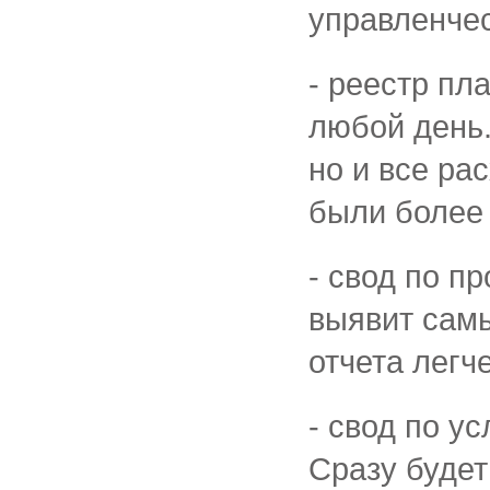
управленчес
- реестр пл
любой день.
но и все ра
были более
- свод по п
выявит самы
отчета легч
- свод по у
Сразу будет