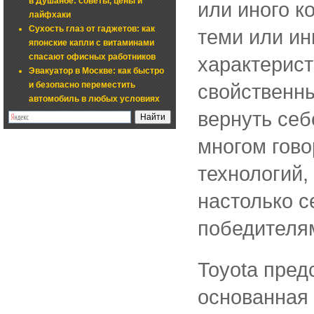
в Душанбе: советы, цены и
или иного к
лайфхаки
Сухость глаз от гаджетов: как
теми или и
японские капли с витаминами
спасают офисных работников
характерист
Эвакуатор в Москве: как быстро
и безопасно переместить
свойственны
автомобиль в любых условиях
вернуть себ
многом гов
технологий
настолько с
победителям
Toyota пред
основанная 