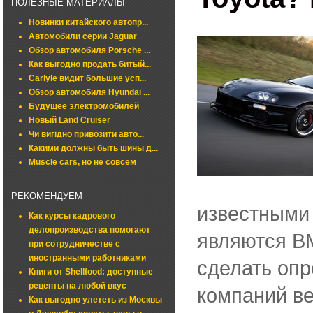
ПОЛЕЗНЫЕ МАТЕРИАЛЫ
Новинки китайского автопр...
Автомобили серии Jaguar
Обзор автомобиля Porsche ...
Как выгодно продать битый...
Carlyle видит большие усп...
Обзор автомобиля Hyundai ...
Будущее электромобилей
Новый Land Cruiser
Чи вигідно привозити авто...
Какими должны быть шины д...
Muscle cars, но не совсем
РЕКОМЕНДУЕМ
известными 
Как курсы кадрового
делопроизводства помогают
являются BM
при сотрудничестве с
иностранными работниками
сделать опр
Книги от Shellfood: доступные
рецепты на любой вкус
компаний ве
Как выгодно улететь из Москвы