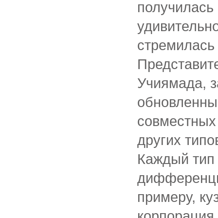
получилась
удивительно
стремилась 
Представите
Учиямада, з
обновленные
совместных 
других типо
Каждый тип 
дифференци
примеру, ку
корпорация.