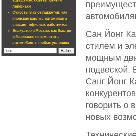
в Душанбе: советы, цены и
преимуществ
лайфхаки
Сухость глаз от гаджетов: как
автомобиля
японские капли с витаминами
спасают офисных работников
Эвакуатор в Москве: как быстро
Сан Йонг К
и безопасно переместить
автомобиль в любых условиях
стилем и эл
мощным дви
подвеской. 
Санг Йонг К
конкурентов
говорить о 
новых возм
Технические