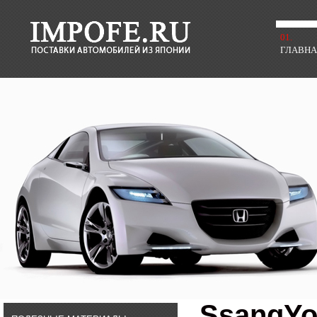
01.
ГЛАВН
SsangYo