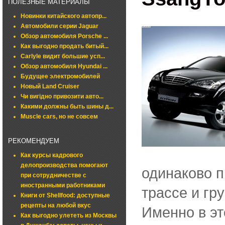
ПОЛЕЗНЫЕ МАТЕРИАЛЫ
Новинки китайского автопр...
Автомобили серии Jaguar
Обзор автомобиля Porsche ...
Как выгодно продать битый...
Carlyle видит большие усп...
Обзор автомобиля Hyundai ...
Будущее электромобилей
Новый Land Cruiser
Чи вигідно привозити авто...
Какими должны быть шины д...
Muscle cars, но не совсем
РЕКОМЕНДУЕМ
Как курсы кадрового
делопроизводства помогают
одинаково п
при сотрудничестве с
иностранными работниками
трассе и гр
Книги от Shellfood: доступные
рецепты на любой вкус
Именно в эт
Как выгодно улететь из Москвы