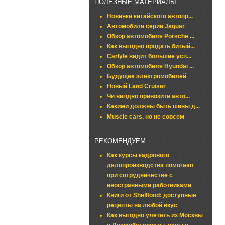
ПОЛЕЗНЫЕ МАТЕРИАЛЫ
Новинки китайского автопр...
Автомобили серии Jaguar
Обзор автомобиля Porsche ...
Как выгодно продать битый...
Carlyle видит большие усп...
Обзор автомобиля Hyundai ...
Будущее электромобилей
Новый Land Cruiser
Чи вигідно привозити авто...
Какими должны быть шины д...
Muscle cars, но не совсем
РЕКОМЕНДУЕМ
Как курсы кадрового
делопроизводства помогают
при сотрудничестве с
иностранными работниками
Книги от Shellfood: доступные
рецепты на любой вкус
Как выгодно улететь из Москвы