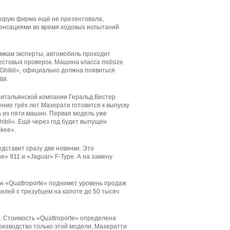
оторую фирма ещё не презентовала,
сенсациями во время ходовых испытаний
имкам эксперты, автомобиль проходит
естовых проверок. Машина класса midsize
«Ghibli», официально должна появиться
да.
 итальянской компании Геральд Вестер
чение трёх лет Мазерати готовится к выпуску
а из пяти машин. Первая модель уже
hibli». Ещё через год будет выпущен
kee».
дставит сразу две новинки. Это
» 911 и «Jaguar» F-Type. А на замену
 «Quattroporte» поднимет уровень продаж
илей с трезубцем на капоте до 50 тысяч
р. Стоимость «Quattroporte» определена
роизводство только этой модели, Мазератти