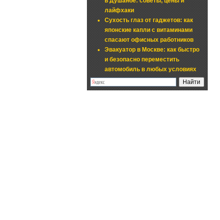
в Душанбе: советы, цены и
лайфхаки
Сухость глаз от гаджетов: как
японские капли с витаминами
спасают офисных работников
Эвакуатор в Москве: как быстро
и безопасно переместить
автомобиль в любых условиях