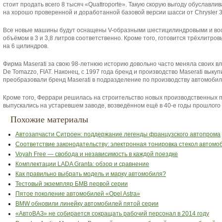
стоит продать всего 8 тысяч «Quattroporte». Такую скорую выгоду обуславли
на хорошо проверенной и доработанной базовой версии шасси от Chrysler 3
Все новые машины будут оснащены V-образными шестицилиндровыми и вос
объёмом в 3 и 3,8 литров соответственно. Кроме того, готовится трёхлитр
на 6 цилиндров.
Фирма Maserati за свою 98-летнюю историю довольно часто меняла своих вл
De Tomazzo, FIAT. Наконец, с 1997 года бренд и производство Maserati выкуп
преобразовали бренд Maserati в подразделение по производству автомобиле
Кроме того, Феррари решилась на строительство новых производственных п
выпускались на устаревшем заводе, возведённом ещё в 40-е годы прошлого 
Похожие материалы
Автозапчасти Ситроен: поддержание легенды французского автопрома
Соответствие законодательству: электронная тонировка стекол автомо
Voyah Free — свобода и независимость в каждой поездке
Комплектации LADA Granta: обзор и сравнение
Как правильно выбрать модель и марку автомобиля?
Тестовый экземпляр БМВ первой серии
Пятое поколение автомобилей «Opel Astra»
BMW обновили линейку автомобилей пятой серии
«АвтоВАЗ» не собирается сокращать рабочий персонал в 2014 году