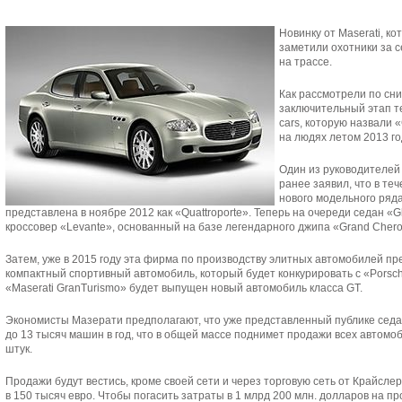
Новинку от Maserati, к
заметили охотники за 
на трассе.
Как рассмотрели по сн
заключительный этап т
cars, которую назвали 
на людях летом 2013 го
Один из руководителей
ранее заявил, что в те
нового модельного ряд
представлена в ноябре 2012 как «Quattroporte». Теперь на очереди седан «G
кроссовер «Levante», основанный на базе легендарного джипа «Grand Chero
Затем, уже в 2015 году эта фирма по производству элитных автомобилей пре
компактный спортивный автомобиль, который будет конкурировать с «Porsche
«Maserati GranTurismo» будет выпущен новый автомобиль класса GT.
Экономисты Мазерати предполагают, что уже представленный публике седан
до 13 тысяч машин в год, что в общей массе поднимет продажи всех автомоб
штук.
Продажи будут вестись, кроме своей сети и через торговую сеть от Крайсле
в 150 тысяч евро. Чтобы погасить затраты в 1 млрд 200 млн. долларов на п