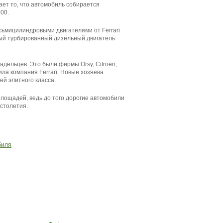
вает то, что автомобиль собирается
00.
ьмицилиндровыми двигателями от Ferrari
овый турбированный дизельный двигатель
адельцев. Это были фирмы Orsy, Citroën,
ила компания Ferrari. Новые хозяева
й элитного класса.
лощадей, ведь до того дорогие автомобили
столетия.
биля