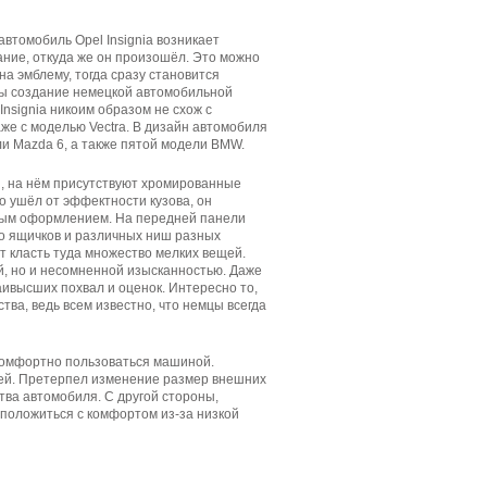
автомобиль Opel Insigniа возникает
ние, откуда же он произошёл. Это можно
на эмблему, тогда сразу становится
вы создание немецкой автомобильной
nsignia никоим образом не схож с
же с моделью Vectra. В дизайн автомобиля
и Mazda 6, а также пятой модели BMW.
, на нём присутствуют хромированные
о ушёл от эффектности кузова, он
ным оформлением. На передней панели
о ящичков и различных ниш разных
т класть туда множество мелких вещей.
ой, но и несомненной изысканностью. Даже
ивысших похвал и оценок. Интересно то,
ва, ведь всем известно, что немцы всегда
комфортно пользоваться машиной.
лей. Претерпел изменение размер внешних
тва автомобиля. С другой стороны,
положиться с комфортом из-за низкой