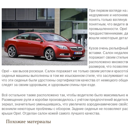
При первом взгляде на 
недоумение и непонима
понять только взглянув 
понятным, что видите 
промышленности. Opel I
предшественниками, да
вошли некоторые детал
Кузов очень рельефный
вставки. Салон недалек
поражает своим стиль
расположено множеств
размеров, что позволяе
Opel – как вызов роскоши. Салон поражает не только своим уютом и красот
сиденья машины выполнены в том же изысканном стиле, что заслуживает на
что эти сиденья были удостоены сертификатом качества от немецкого общест
следят за своим здоровьем, и здоровьем спины при езде.
Всё остальное также расположено так, чтобы водителю было максимально 
Размещение руля и коробки производилось с учётом предпочтений водите
зеркал, значительно уменьшившись, что увеличило аэродинамические свойс
возникли некоторые проблемы с обзором. Задние сиденья не позволяют рас
крыши Opel. Отделан салон кожей самого лучшего качества.
Похожие материалы