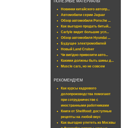
ПОЛЕЗНЫЕ МАТЕРИАЛЫ
Новинки китайского автопр...
Автомобили серии Jaguar
Обзор автомобиля Porsche ...
Как выгодно продать битый...
Carlyle видит большие усп...
Обзор автомобиля Hyundai ...
Будущее электромобилей
Новый Land Cruiser
Чи вигідно привозити авто...
Какими должны быть шины д...
Muscle cars, но не совсем
РЕКОМЕНДУЕМ
Как курсы кадрового
делопроизводства помогают
при сотрудничестве с
иностранными работниками
Книги от Shellfood: доступные
рецепты на любой вкус
Как выгодно улететь из Москвы