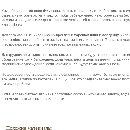
Круг обязанностей няни будут определять только родители. Для кого-то важ
один, а некоторые хотят и такого, чтобы ребенок через некоторое время без
Исходя из родительских фантазий и возможностей в финансовом плане, ну
для ребенка.
Для того чтобы не было никаких проблем и
хорошая няня к младенцу
была 
все требования разобрать и разбить на три большие группы. Только так мо
и возможностей для выполнения всех поставленных задач.
Для грудничков и годовашек идеальным вариантом будут те няни, которые 
образование, хотя бы среднее. Если мама занята целыми днями, тогда нян
медицинские учреждения, если конечно у неё будут такие обязанности.
По договоренности с родителями в обязанности няни может быть включена 
его белья, а также приготовление пищи. Всё это предварительно нужно пост
никаких проблем.
Если человек считает, что няня постоянно должна быть чем-то занята, тогд
определить актуальные особенности.
Похожие материалы