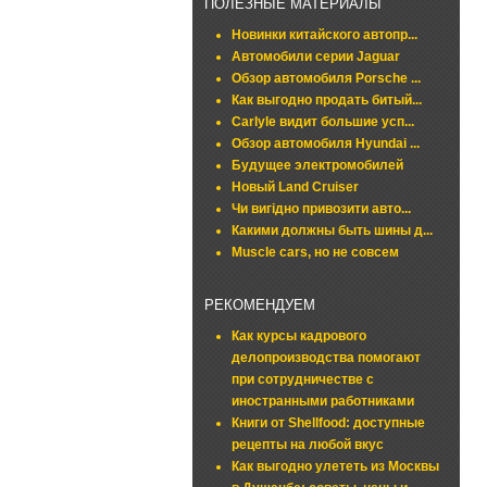
ПОЛЕЗНЫЕ МАТЕРИАЛЫ
Новинки китайского автопр...
Автомобили серии Jaguar
Обзор автомобиля Porsche ...
Как выгодно продать битый...
Carlyle видит большие усп...
Обзор автомобиля Hyundai ...
Будущее электромобилей
Новый Land Cruiser
Чи вигідно привозити авто...
Какими должны быть шины д...
Muscle cars, но не совсем
РЕКОМЕНДУЕМ
Как курсы кадрового
делопроизводства помогают
при сотрудничестве с
иностранными работниками
Книги от Shellfood: доступные
рецепты на любой вкус
Как выгодно улететь из Москвы