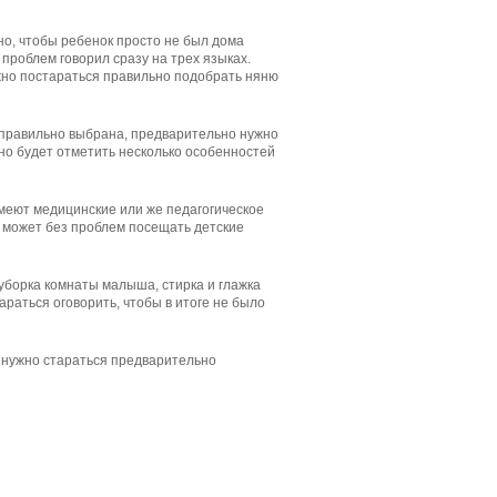
но, чтобы ребенок просто не был дома
 проблем говорил сразу на трех языках.
жно постараться правильно подобрать няню
правильно выбрана, предварительно нужно
жно будет отметить несколько особенностей
имеют медицинские или же педагогическое
я может без проблем посещать детские
уборка комнаты малыша, стирка и глажка
араться оговорить, чтобы в итоге не было
а нужно стараться предварительно