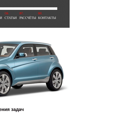
06.
07.
08.
И
СТАТЬИ
РАССЧЁТЫ
КОНТАКТЫ
ения задач