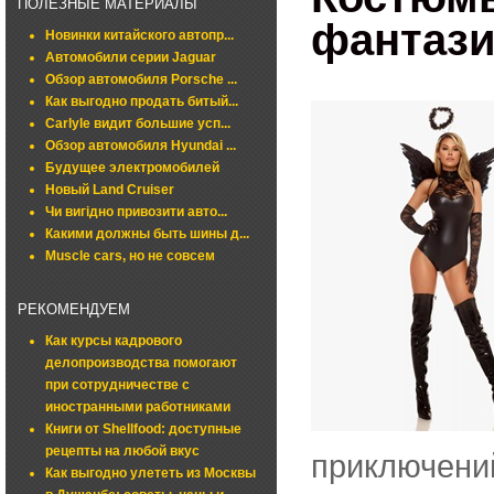
ПОЛЕЗНЫЕ МАТЕРИАЛЫ
фантази
Новинки китайского автопр...
Автомобили серии Jaguar
Обзор автомобиля Porsche ...
Как выгодно продать битый...
Carlyle видит большие усп...
Обзор автомобиля Hyundai ...
Будущее электромобилей
Новый Land Cruiser
Чи вигідно привозити авто...
Какими должны быть шины д...
Muscle cars, но не совсем
РЕКОМЕНДУЕМ
Как курсы кадрового
делопроизводства помогают
при сотрудничестве с
иностранными работниками
Книги от Shellfood: доступные
рецепты на любой вкус
приключени
Как выгодно улететь из Москвы