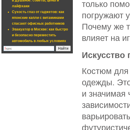
в Душанбе: советы, цены и
только помо
лайфхаки
Сухость глаз от гаджетов: как
погружают у
японские капли с витаминами
спасают офисных работников
Почему же т
Эвакуатор в Москве: как быстро
и безопасно переместить
влияет на и
автомобиль в любых условиях
Искусство
Костюм для 
одежды. Эт
и значимая 
зависимости
варьировать
футуристич