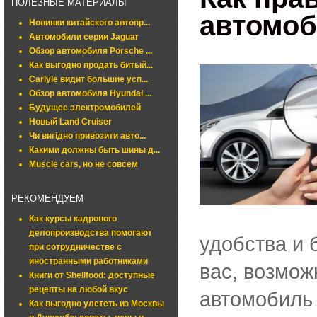
ПОЛЕЗНЫЕ МАТЕРИАЛЫ
автомо
Новинки китайского автопр...
Автомобили серии Jaguar
Обзор автомобиля Porsche ...
Как выгодно продать битый...
Carlyle видит большие усп...
Обзор автомобиля Hyundai ...
Будущее электромобилей
Новый Land Cruiser
Чи вигідно привозити авто...
Какими должны быть шины д...
Muscle cars, но не совсем
РЕКОМЕНДУЕМ
Как курсы кадрового
делопроизводства помогают
удобства и 
при сотрудничестве с
иностранными работниками
вас, возмож
Книги от Shellfood: доступные
рецепты на любой вкус
автомобиль 
Как выгодно улететь из Москвы