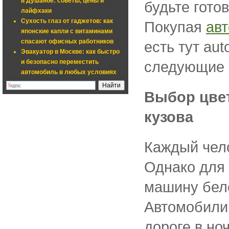
в Душанбе: советы, цены и
будьте гото
лайфхаки
Сухость глаз от гаджетов: как
Покупая
авт
японские капли с витаминами
спасают офисных работников
есть тут aut
Эвакуатор в Москве: как быстро
и безопасно переместить
следующие 
автомобиль в любых условиях
Выбор цвет
кузова
Каждый чело
Однако для 
машину бело
Автомобили 
дороге в но