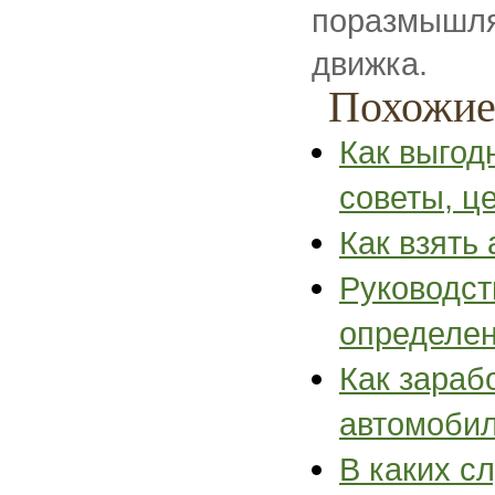
поразмышля
движка.
Похожие
Как выгод
советы, ц
Как взять
Руководст
определен
Как зараб
автомоби
В каких с