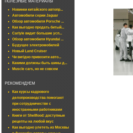
ПОЛЕЗНЫЕ МАТЕРИАЛЫ
Новинки китайского автопр...
Автомобили серии Jaguar
Обзор автомобиля Porsche ...
Как выгодно продать битый...
Carlyle видит большие усп...
Обзор автомобиля Hyundai ...
Будущее электромобилей
Новый Land Cruiser
Чи вигідно привозити авто...
Какими должны быть шины д...
Muscle cars, но не совсем
РЕКОМЕНДУЕМ
Как курсы кадрового
делопроизводства помогают
при сотрудничестве с
иностранными работниками
Книги от Shellfood: доступные
рецепты на любой вкус
Как выгодно улететь из Москвы