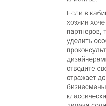
Если в каби
хозяин хоче
партнеров, 
уделить осо
проконсуль
дизайнерами
отводите св
отражает до
бизнесмены
классически
дерева сол