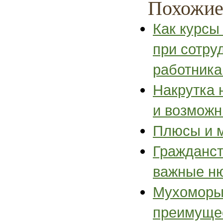
Похожие
Как курсы
при сотру
работник
Накрутка 
и возможн
Плюсы и м
Гражданст
важные н
Мухоморы:
преимуще