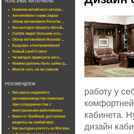
ПОЛЕЗНЫЕ МАТЕРИАЛЫ
Новинки китайского автопр...
Автомобили серии Jaguar
Обзор автомобиля Porsche ...
Как выгодно продать битый...
Carlyle видит большие усп...
Обзор автомобиля Hyundai ...
Будущее электромобилей
Новый Land Cruiser
Чи вигідно привозити авто...
Какими должны быть шины д...
Muscle cars, но не совсем
РЕКОМЕНДУЕМ
работу у се
Как курсы кадрового
делопроизводства помогают
комфортней 
при сотрудничестве с
иностранными работниками
кабинета. Н
Книги от Shellfood: доступные
рецепты на любой вкус
дизайн каби
Как выгодно улететь из Москвы