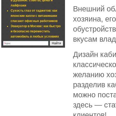
в Душанбе: советы, цены и
лайфхаки
Внешний обл
Сухость глаз от гаджетов: как
японские капли с витаминами
хозяина, ег
спасают офисных работников
Эвакуатор в Москве: как быстро
обустройств
и безопасно переместить
автомобиль в любых условиях
вкусам влад
Дизайн каби
классическо
желанию хоз
разделив ка
можно поста
здесь — ста
клиентов!