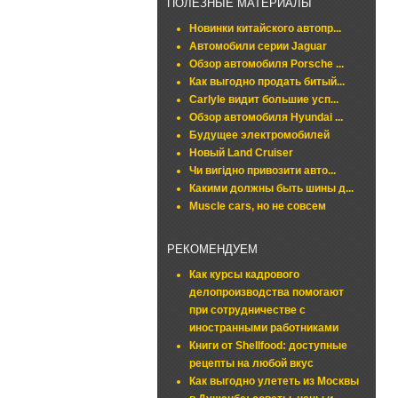
ПОЛЕЗНЫЕ МАТЕРИАЛЫ
Новинки китайского автопр...
Автомобили серии Jaguar
Обзор автомобиля Porsche ...
Как выгодно продать битый...
Carlyle видит большие усп...
Обзор автомобиля Hyundai ...
Будущее электромобилей
Новый Land Cruiser
Чи вигідно привозити авто...
Какими должны быть шины д...
Muscle cars, но не совсем
РЕКОМЕНДУЕМ
Как курсы кадрового
делопроизводства помогают
при сотрудничестве с
иностранными работниками
Книги от Shellfood: доступные
рецепты на любой вкус
Как выгодно улететь из Москвы