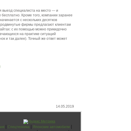
я выезд специалиста на место — и
бесплатно. Кроме того, компании заранее
ачинается с нескольких десятков
 продвинутые фирмы предлагают клиентам
сайтах: с их помощью можно прикидочно
речающихся на практике ситуаций
к и так далее). Точный же ответ может
в
14.05.2019
|
|
|
анк
Спецтехника
Японские автомобили