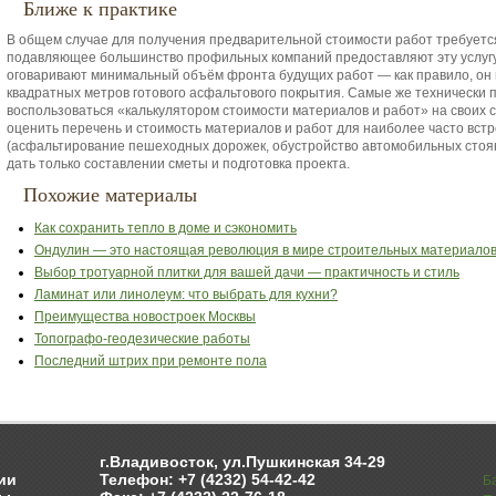
Ближе к практике
В общем случае для получения предварительной стоимости работ требуетс
подавляющее большинство профильных компаний предоставляют эту услугу 
оговаривают минимальный объём фронта будущих работ — как правило, он н
квадратных метров готового асфальтового покрытия. Самые же технически
воспользоваться «калькулятором стоимости материалов и работ» на своих 
оценить перечень и стоимость материалов и работ для наиболее часто вст
(асфальтирование пешеходных дорожек, обустройство автомобильных стояно
дать только составлении сметы и подготовка проекта.
Похожие материалы
Как сохранить тепло в доме и сэкономить
Ондулин — это настоящая революция в мире строительных материало
Выбор тротуарной плитки для вашей дачи — практичность и стиль
Ламинат или линолеум: что выбрать для кухни?
Преимущества новостроек Москвы
Топографо-геодезические работы
Последний штрих при ремонте пола
г.Владивосток, ул.Пушкинская 34-29
ии
Телефон: +7 (4232) 54-42-42
Б