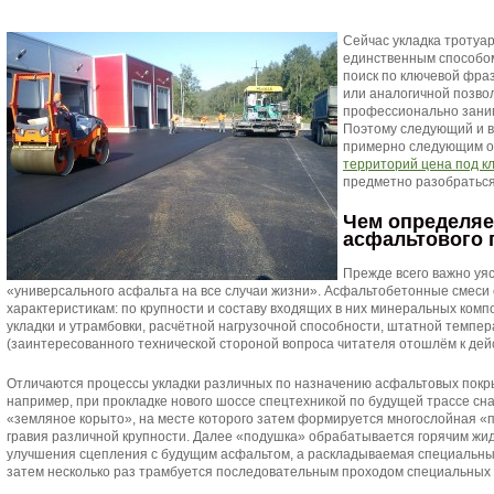
Сейчас укладка тротуа
единственным способо
поиск по ключевой фра
или аналогичной позво
профессионально зани
Поэтому следующий и в
примерно следующим об
территорий цена под к
предметно разобраться
Чем определяе
асфальтового 
Прежде всего важно уяс
«универсального асфальта на все случаи жизни». Асфальтобетонные смеси
характеристикам: по крупности и составу входящих в них минеральных комп
укладки и утрамбовки, расчётной нагрузочной способности, штатной темпера
(заинтересованного технической стороной вопроса читателя отошлём к де
Отличаются процессы укладки различных по назначению асфальтовых покр
например, при прокладке нового шоссе спецтехникой по будущей трассе сн
«земляное корыто», на месте которого затем формируется многослойная «п
гравия различной крупности. Далее «подушка» обрабатывается горячим жид
улучшения сцепления с будущим асфальтом, а раскладываемая специальн
затем несколько раз трамбуется последовательным проходом специальных 