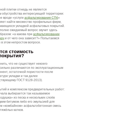
рной плитки отнюдь не является
м обустройства интересующей территории:
зе вроде «услуги
асфальтирования СПб
»
ляет найти множество профильных фирм,
мающихся укладкой асфальтовых покрытий.
полне ожидаемый вопрос звучит здесь
разом: «а какова при
асфальтировании
люч
и от чего она зависит?» Попытаемся
 в этом непростом вопросе.
тся стоимость
покрытия?
нить, что не существует некоего
 сильно различаются по эксплуатационным
онент, остаточной пористости после
туре укладки и так далее
йствующему ГОСТ 9128-2013).
ытий и комплексом предварительных работ:
ачала выбирается так называемое
одушка» из песка и нескольких слоёв
ким битумом либо его эмульсией для
ым «комбайном» асфальтобетонная смесь
тяжёлых катков.