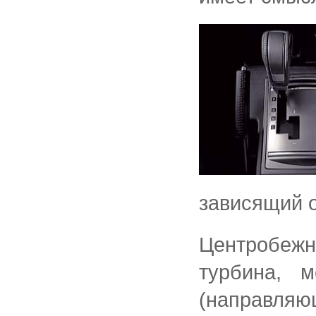
зависящий о
Центробеж
турбина, 
(направ