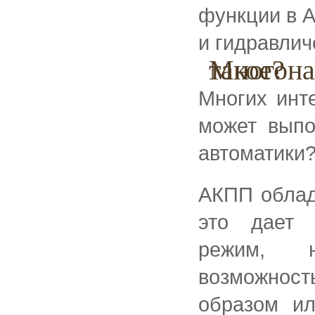
функции в А
и гидравлич
Многонаправленность АКПП, что это такое?
Многих инт
может выпо
автоматики
АКПП облад
это дает 
режим, н
возможност
образом ил