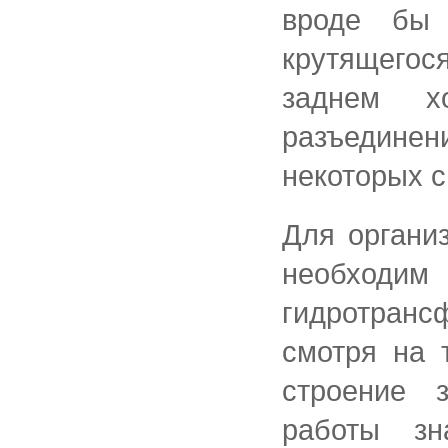
вроде бы 
крутящего
заднем х
разъедине
некоторых с
Для органи
необходим 
гидротранс
смотря на 
строение 
работы зн