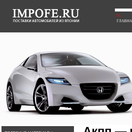
01.
ГЛАВН
Акпп — 