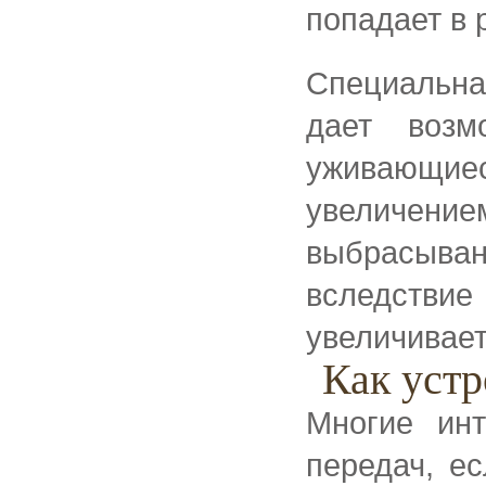
попадает в 
Специальна
дает возм
уживающи
увеличени
выбрасыва
вследств
увеличивает
Как уст
Многие инт
передач, е