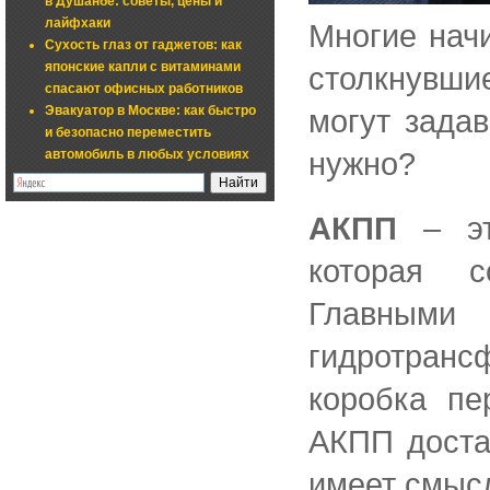
в Душанбе: советы, цены и
лайфхаки
Многие нач
Сухость глаз от гаджетов: как
японские капли с витаминами
столкнувши
спасают офисных работников
Эвакуатор в Москве: как быстро
могут задав
и безопасно переместить
нужно?
автомобиль в любых условиях
АКПП
– это
которая с
Главным
гидротран
коробка пе
АКПП доста
имеет смысл