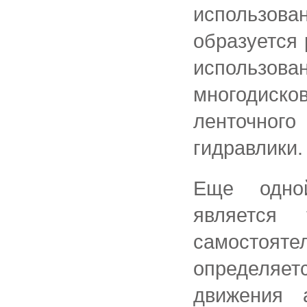
использова
образуется 
использо
многодис
ленточног
гидравлики.
Еще одной
является 
самостоя
определяетс
движения 