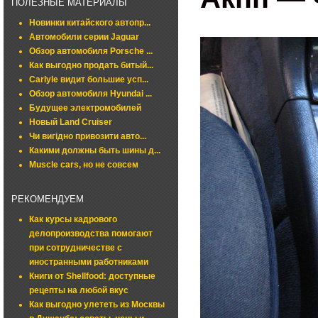
ПОЛЕЗНЫЕ МАТЕРИАЛЫ
Новинки китайского автопр...
Автомобили серии Jaguar
Обзор автомобиля Porsche ...
Как выгодно продать битый...
Carlyle видит большие усп...
Обзор автомобиля Hyundai ...
Будущее электромобилей
Новый Land Cruiser
Чи вигідно привозити авто...
Какими должны быть шины д...
Muscle cars, но не совсем
РЕКОМЕНДУЕМ
Как курсы кадрового
делопроизводства помогают
при сотрудничестве с
иностранными работниками
Книги от Shellfood: доступные
рецепты на любой вкус
Как выгодно улететь из Москвы